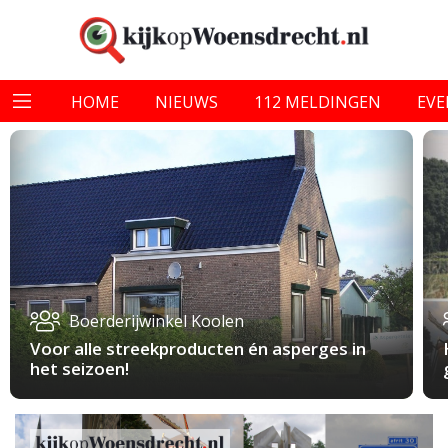
HOME
NIEUWS
112 MELDINGEN
EV
Boerderijwinkel Koolen
Voor alle streekproducten én asperges in
het seizoen!