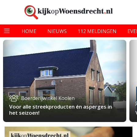
HOME
NIEUWS
112 MELDINGEN
EV
Boerderijwinkel Koolen
Voor alle streekproducten én asperges in
het seizoen!