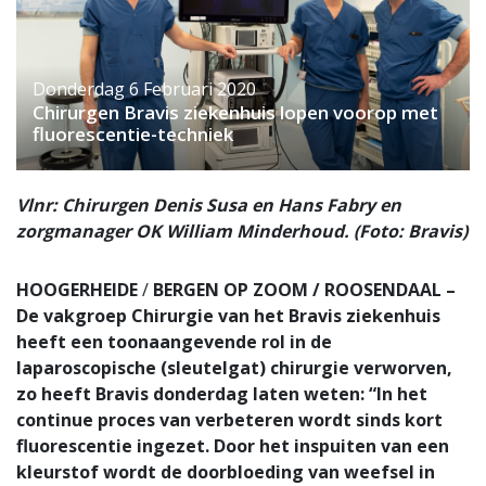
Donderdag 6 Februari 2020
Chirurgen Bravis ziekenhuis lopen voorop met
fluorescentie-techniek
Vlnr: Chirurgen Denis Susa en Hans Fabry en
zorgmanager OK William Minderhoud. (Foto: Bravis)
HOOGERHEIDE
/
BERGEN OP ZOOM / ROOSENDAAL –
De vakgroep Chirurgie van het Bravis ziekenhuis
heeft een toonaangevende rol in de
laparoscopische (sleutelgat) chirurgie verworven,
zo heeft Bravis donderdag laten weten: “In het
continue proces van verbeteren wordt sinds kort
fluorescentie ingezet. Door het inspuiten van een
kleurstof wordt de doorbloeding van weefsel in