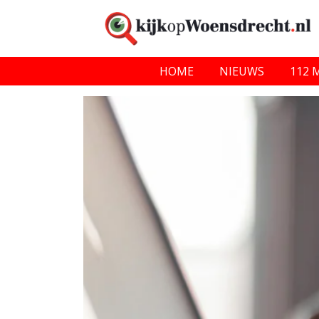
HOME
NIEUWS
112 