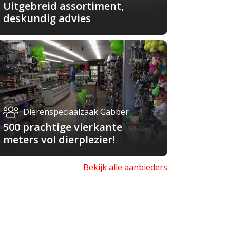
Uitgebreid assortiment,
deskundig advies
Dierenspeciaalzaak Gabber
500 prachtige vierkante
meters vol dierplezier!
Bekijk alle aanbieders