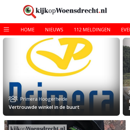
HOME
NIEUWS
112 MELDINGEN
EV
Primera Hoogerheide
Vertrouwde winkel in de buurt