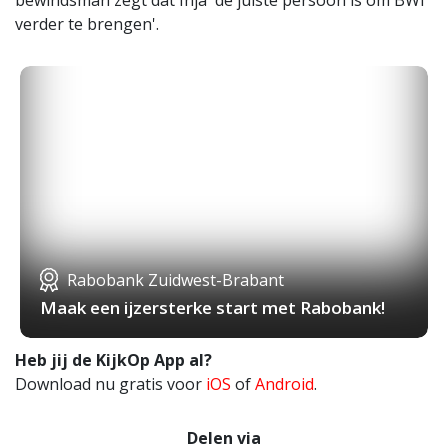
bewindsman zegt dat Inja 'de juiste persoon is om BWI
verder te brengen'.
Rabobank Zuidwest-Brabant
Maak een ijzersterke start met Rabobank!
Heb jij de KijkOp App al?
Download nu gratis voor
iOS
of
Android
.
Delen via