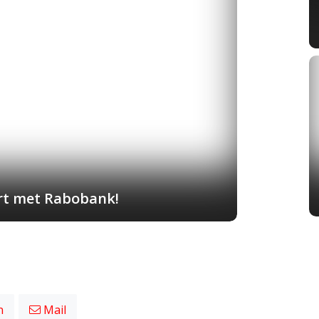
art met Rabobank!
n
Mail