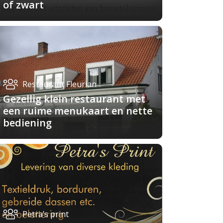
of zwart
Restaurant Fleurian
Gezellig klein restaurant met
een ruime menukaart en nette
bediening
Petra’s print