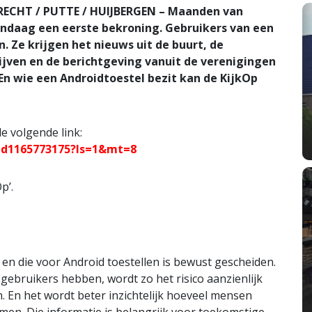
CHT / PUTTE / HUIJBERGEN – Maanden van
andaag een eerste bekroning. Gebruikers van een
 Ze krijgen het nieuws uit de buurt, de
ijven en de berichtgeving vanuit de verenigingen
En wie een Androidtoestel bezit kan de KijkOp
e volgende link:
/id1165773175?ls=1&mt=8
p’.
en die voor Android toestellen is bewust gescheiden.
ebruikers hebben, wordt zo het risico aanzienlijk
jn. En het wordt beter inzichtelijk hoeveel mensen
men. Die informatie is belangrijk voor toekomstige