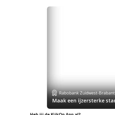
Rabobank Zuidwest-Brabant
Maak een ijzersterke st
Heb jij de KijkOp App al?