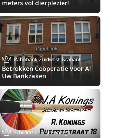
meters vol dierplezier!
Rabobank Zuidwest-Brabant
Betrokken Coöperatie Voor Al
Uw Bankzaken
Schildersbedrijf Konings