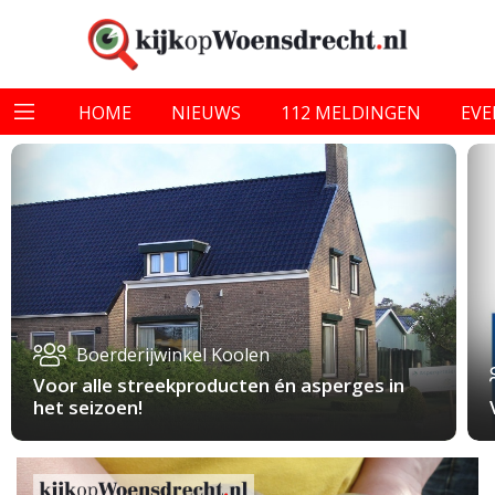
HOME
NIEUWS
112 MELDINGEN
EV
Boerderijwinkel Koolen
Voor alle streekproducten én asperges in
het seizoen!