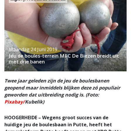
Maandag 24 Juni 2019
Jeu de boules-terrein MFC De Biezen breidt uit
met drie banen
Twee jaar geleden zijn de jeu de boulesbanen
geopend maar inmiddels blijken deze zó populiair
geworden dat uitbreiding nodig is. (Foto:
Pixabay/
Kubelik)
HOOGERHEIDE – Wegens groot succes van de
huidige jeu de boulesbaan in Putte, heeft het