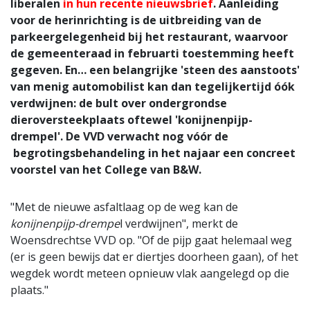
liberalen
in hun recente nieuwsbrief
. Aanleiding
voor de herinrichting is de uitbreiding van de
parkeergelegenheid bij het restaurant, waarvoor
de gemeenteraad in februarti toestemming heeft
gegeven. En… een belangrijke 'steen des aanstoots'
van menig automobilist kan dan tegelijkertijd óók
verdwijnen: de bult over ondergrondse
dieroversteekplaats oftewel 'konijnenpijp-
drempel'. De VVD verwacht nog vóór de
begrotingsbehandeling in het najaar een concreet
voorstel van het College van B&W.
"Met de nieuwe asfaltlaag op de weg kan de
konijnenpijp-drempe
l verdwijnen", merkt de
Woensdrechtse VVD op. "Of de pijp gaat helemaal weg
(er is geen bewijs dat er diertjes doorheen gaan), of het
wegdek wordt meteen opnieuw vlak aangelegd op die
plaats."