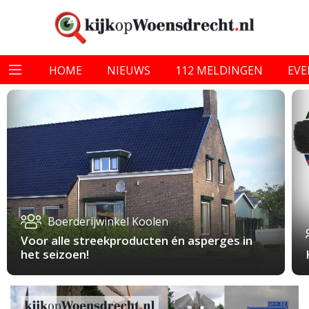
HOME
NIEUWS
112 MELDINGEN
EV
Boerderijwinkel Koolen
Voor alle streekproducten én asperges in
het seizoen!