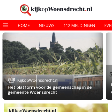
HOME
NIEUWS
112 MELDINGEN
EV
KijkopWoensdrecht.nl
Hét platform voor de gemeenschap in de
gemeente Woensdrecht