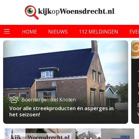
HOME
NIEUWS
112 MELDINGEN
EV
Boerderijwinkel Koolen
Voor alle streekproducten én asperges in
het seizoen!