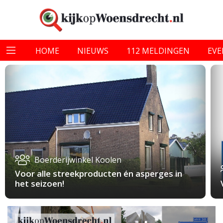
HOME
NIEUWS
112 MELDINGEN
EV
Boerderijwinkel Koolen
Voor alle streekproducten én asperges in
het seizoen!