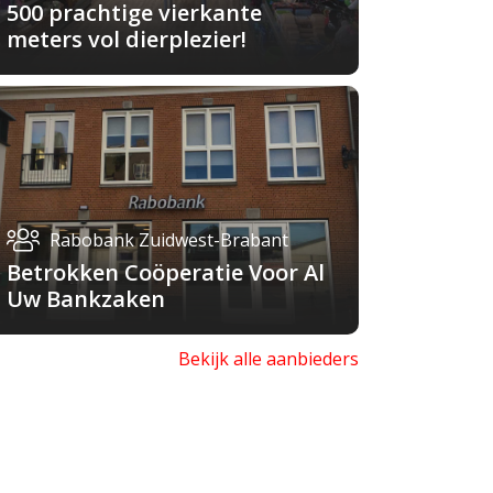
500 prachtige vierkante
meters vol dierplezier!
Rabobank Zuidwest-Brabant
Betrokken Coöperatie Voor Al
Uw Bankzaken
Bekijk alle aanbieders