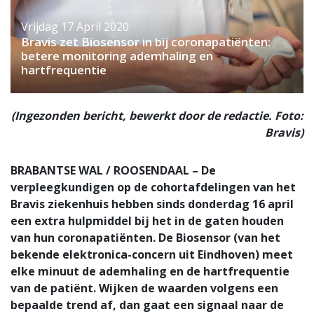
Vrijdag 17 April 2020
Bravis zet Biosensor in bij coronapatiënten:
betere monitoring ademhaling en
hartfrequentie
(Ingezonden bericht, bewerkt door de redactie. Foto:
Bravis)
BRABANTSE WAL / ROOSENDAAL – De
verpleegkundigen op de cohortafdelingen van het
Bravis ziekenhuis hebben sinds donderdag 16 april
een extra hulpmiddel bij het in de gaten houden
van hun coronapatiënten. De Biosensor (van het
bekende elektronica-concern uit Eindhoven) meet
elke minuut de ademhaling en de hartfrequentie
van de patiënt. Wijken de waarden volgens een
bepaalde trend af, dan gaat een signaal naar de