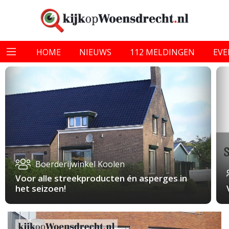
HOME
NIEUWS
112 MELDINGEN
EV
Boerderijwinkel Koolen
Voor alle streekproducten én asperges in
het seizoen!