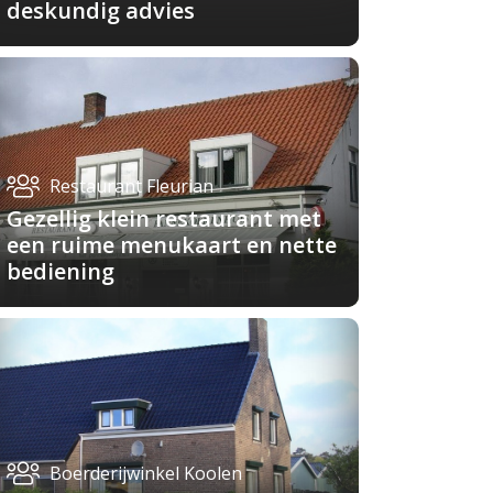
deskundig advies
Restaurant Fleurian
Gezellig klein restaurant met
een ruime menukaart en nette
bediening
Boerderijwinkel Koolen