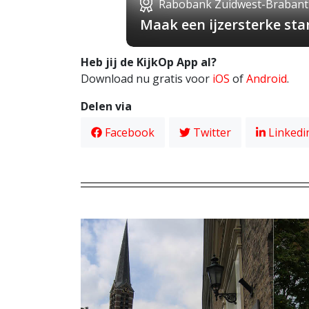
Rabobank Zuidwest-Brabant
Maak een ijzersterke st
Heb jij de KijkOp App al?
Download nu gratis voor
iOS
of
Android
.
Delen via
Facebook
Twitter
Linkedi