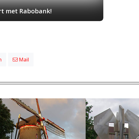
art met Rabobank!
n
Mail