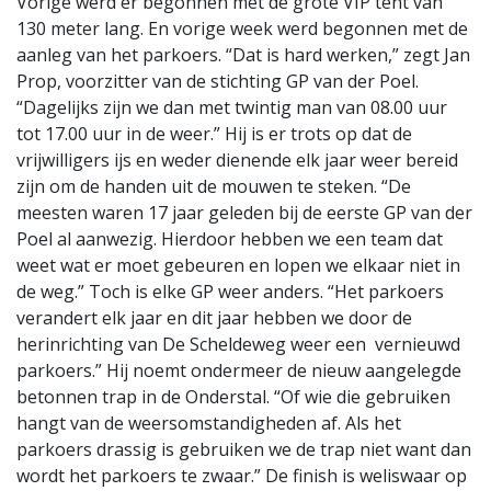
Vorige werd er begonnen met de grote VIP tent van
130 meter lang. En vorige week werd begonnen met de
aanleg van het parkoers. “Dat is hard werken,” zegt Jan
Prop, voorzitter van de stichting GP van der Poel.
“Dagelijks zijn we dan met twintig man van 08.00 uur
tot 17.00 uur in de weer.” Hij is er trots op dat de
vrijwilligers ijs en weder dienende elk jaar weer bereid
zijn om de handen uit de mouwen te steken. “De
meesten waren 17 jaar geleden bij de eerste GP van der
Poel al aanwezig. Hierdoor hebben we een team dat
weet wat er moet gebeuren en lopen we elkaar niet in
de weg.” Toch is elke GP weer anders. “Het parkoers
verandert elk jaar en dit jaar hebben we door de
herinrichting van De Scheldeweg weer een vernieuwd
parkoers.” Hij noemt ondermeer de nieuw aangelegde
betonnen trap in de Onderstal. “Of wie die gebruiken
hangt van de weersomstandigheden af. Als het
parkoers drassig is gebruiken we de trap niet want dan
wordt het parkoers te zwaar.” De finish is weliswaar op