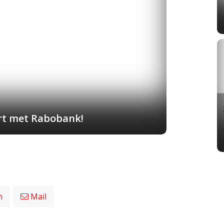
art met Rabobank!
n
Mail