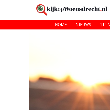
HOME
NIEUWS
112 