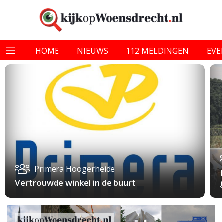
HOME
NIEUWS
112 MELDINGEN
EV
Primera Hoogerheide
Vertrouwde winkel in de buurt