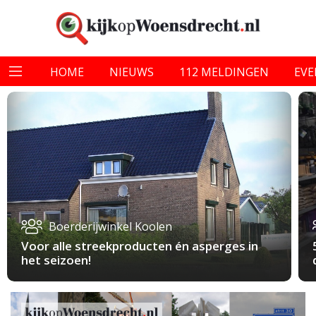
HOME
NIEUWS
112 MELDINGEN
EV
Boerderijwinkel Koolen
Voor alle streekproducten én asperges in
het seizoen!