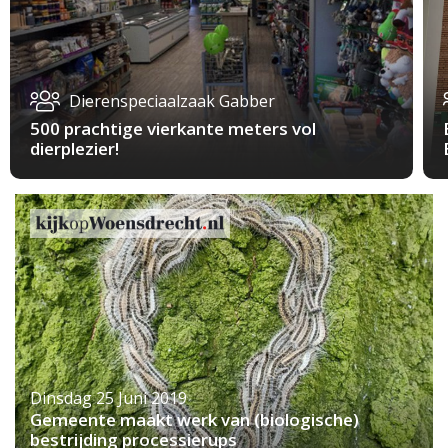
Dierenspeciaalzaak Gabber
500 prachtige vierkante meters vol
dierplezier!
Dinsdag 25 Juni 2019
Gemeente maakt werk van (biologische)
bestrijding processierups