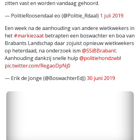
zitten vast en worden vandaag gehoord.
— PolitieRoosendaal eo (@Politie_Rdaal)
1 juli 2019
Een week na de aanhouding van andere wietkwekers in
het
#markiezaat
betrapten een boswachter en boa van
Brabants Landschap daar zojuist opnieuw wietkwekers
op heterdaad, na onderzoek ism
@SSiBBrabant
.
Aanhouding dankzij snelle hulp
@politiehondzwb
!
pic.twitter.com/RegaoDpNj0
— Erik de Jonge (@BoswachterEdJ)
30 juni 2019