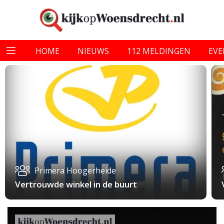
HOME
NIEUWS
112 MELDINGEN
EV
Primera Hoogerheide
Vertrouwde winkel in de buurt