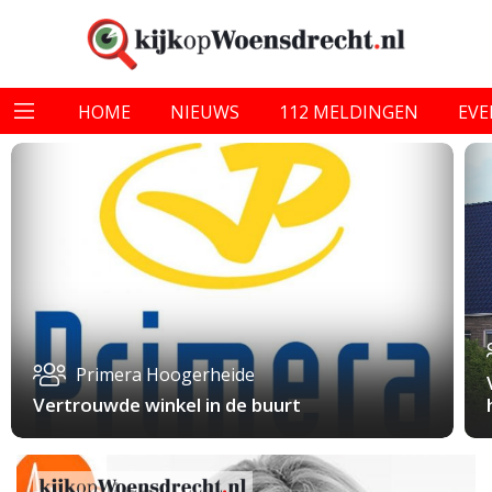
HOME
NIEUWS
112 MELDINGEN
EV
Primera Hoogerheide
Vertrouwde winkel in de buurt