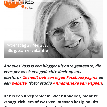
Woensdag 27 Mei 2020
Blog: Zomervakantie
Annelies Voss is een blogger uit onze gemeente, die
eens per week een gedachte deelt op ons
platform.
Ze heeft ook een eigen Facebookpagina
en
een
website
. (foto: studio
Annemarieke van Peppen
)
Het is een luxeprobleem, weet Annelies, maar ze
vraagt zich iets af wat veel mensen bezig houdt: