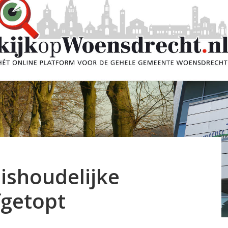
uishoudelijke
fgetopt