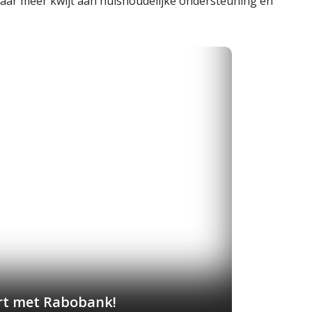
jaar meer kwijt aan huishoudelijke ondersteuning en
art met Rabobank!