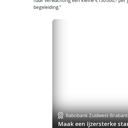
naar verwachting een kleine €130.000,- per 
begeleiding."
Rabobank Zuidwest-Brabant
Maak een ijzersterke st