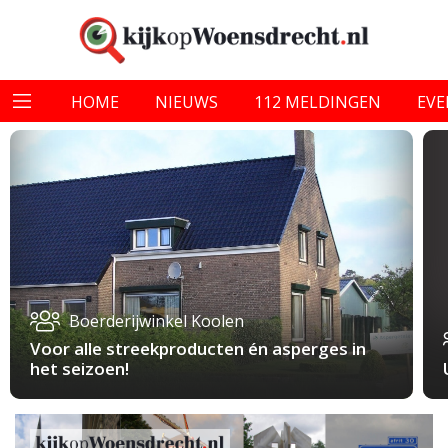
HOME
NIEUWS
112 MELDINGEN
EV
Boerderijwinkel Koolen
Voor alle streekproducten én asperges in
het seizoen!